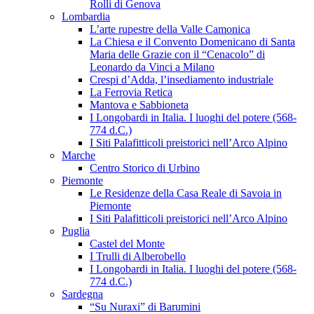
Rolli di Genova
Lombardia
L’arte rupestre della Valle Camonica
La Chiesa e il Convento Domenicano di Santa
Maria delle Grazie con il “Cenacolo” di
Leonardo da Vinci a Milano
Crespi d’Adda, l’insediamento industriale
La Ferrovia Retica
Mantova e Sabbioneta
I Longobardi in Italia. I luoghi del potere (568-
774 d.C.)
I Siti Palafitticoli preistorici nell’Arco Alpino
Marche
Centro Storico di Urbino
Piemonte
Le Residenze della Casa Reale di Savoia in
Piemonte
I Siti Palafitticoli preistorici nell’Arco Alpino
Puglia
Castel del Monte
I Trulli di Alberobello
I Longobardi in Italia. I luoghi del potere (568-
774 d.C.)
Sardegna
“Su Nuraxi” di Barumini