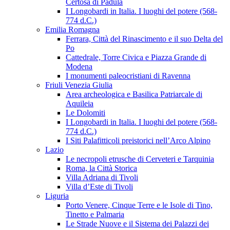
Certosa di Padula
I Longobardi in Italia. I luoghi del potere (568-
774 d.C.)
Emilia Romagna
Ferrara, Città del Rinascimento e il suo Delta del
Po
Cattedrale, Torre Civica e Piazza Grande di
Modena
I monumenti paleocristiani di Ravenna
Friuli Venezia Giulia
Area archeologica e Basilica Patriarcale di
Aquileia
Le Dolomiti
I Longobardi in Italia. I luoghi del potere (568-
774 d.C.)
I Siti Palafitticoli preistorici nell’Arco Alpino
Lazio
Le necropoli etrusche di Cerveteri e Tarquinia
Roma, la Città Storica
Villa Adriana di Tivoli
Villa d’Este di Tivoli
Liguria
Porto Venere, Cinque Terre e le Isole di Tino,
Tinetto e Palmaria
Le Strade Nuove e il Sistema dei Palazzi dei