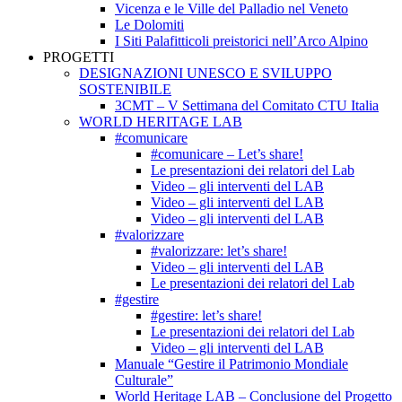
Vicenza e le Ville del Palladio nel Veneto
Le Dolomiti
I Siti Palafitticoli preistorici nell’Arco Alpino
PROGETTI
DESIGNAZIONI UNESCO E SVILUPPO
SOSTENIBILE
3CMT – V Settimana del Comitato CTU Italia
WORLD HERITAGE LAB
#comunicare
#comunicare – Let’s share!
Le presentazioni dei relatori del Lab
Video – gli interventi del LAB
Video – gli interventi del LAB
Video – gli interventi del LAB
#valorizzare
#valorizzare: let’s share!
Video – gli interventi del LAB
Le presentazioni dei relatori del Lab
#gestire
#gestire: let’s share!
Le presentazioni dei relatori del Lab
Video – gli interventi del LAB
Manuale “Gestire il Patrimonio Mondiale
Culturale”
World Heritage LAB – Conclusione del Progetto