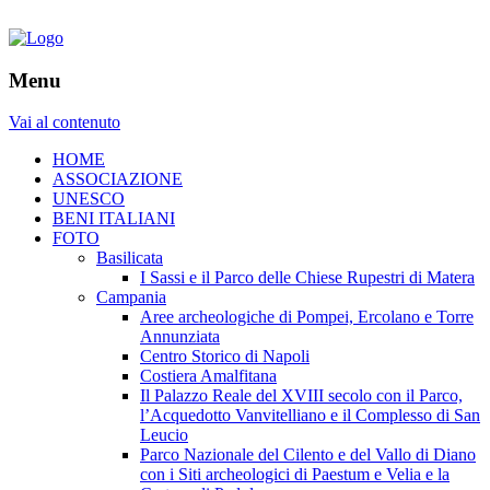
Menu
Vai al contenuto
HOME
ASSOCIAZIONE
UNESCO
BENI ITALIANI
FOTO
Basilicata
I Sassi e il Parco delle Chiese Rupestri di Matera
Campania
Aree archeologiche di Pompei, Ercolano e Torre
Annunziata
Centro Storico di Napoli
Costiera Amalfitana
Il Palazzo Reale del XVIII secolo con il Parco,
l’Acquedotto Vanvitelliano e il Complesso di San
Leucio
Parco Nazionale del Cilento e del Vallo di Diano
con i Siti archeologici di Paestum e Velia e la