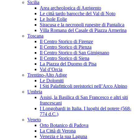
Sicilia
Area archeologica di Agrigento
Le città tardo barocche del Val di Noto
Le Isole Eolie
Siracusa e la necropoli rupestre di Pantalica
Villa Romana del Casale di Piazza Armerina
Toscana
Il Centro Storico di Firenze
Il Centro Storico di Pienza
Il Centro Storico di San Gimignano
Il Centro Storico di Siena
La Piazza del Duomo di Pisa
Val d’Orcia
Trentino-Alto Adige
Le Dolomiti
I Siti Palafitticoli preistorici nell’Arco Alpino
Umbria
Assisi, la Basilica di San Francesco e altri siti
francescani
I Longobardi in Italia. I luoghi del potere (568-
774 d.C.)
Veneto
Orto Botanico di Padova
La Città di Verona
Venezia e la sua Laguna