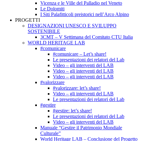
Vicenza e le Ville del Palladio nel Veneto
Le Dolomiti
I Siti Palafitticoli preistorici nell’Arco Alpino
PROGETTI
DESIGNAZIONI UNESCO E SVILUPPO
SOSTENIBILE
3CMT – V Settimana del Comitato CTU Italia
WORLD HERITAGE LAB
#comunicare
#comunicare – Let’s share!
Le presentazioni dei relatori del Lab
Video – gli interventi del LAB
Video – gli interventi del LAB
Video – gli interventi del LAB
#valorizzare
#valorizzare: let’s share!
Video – gli interventi del LAB
Le presentazioni dei relatori del Lab
#gestire
#gestire: let’s share!
Le presentazioni dei relatori del Lab
Video – gli interventi del LAB
Manuale “Gestire il Patrimonio Mondiale
Culturale”
World Heritage LAB – Conclusione del Progetto