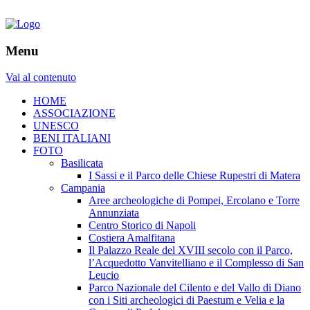
Menu
Vai al contenuto
HOME
ASSOCIAZIONE
UNESCO
BENI ITALIANI
FOTO
Basilicata
I Sassi e il Parco delle Chiese Rupestri di Matera
Campania
Aree archeologiche di Pompei, Ercolano e Torre
Annunziata
Centro Storico di Napoli
Costiera Amalfitana
Il Palazzo Reale del XVIII secolo con il Parco,
l’Acquedotto Vanvitelliano e il Complesso di San
Leucio
Parco Nazionale del Cilento e del Vallo di Diano
con i Siti archeologici di Paestum e Velia e la