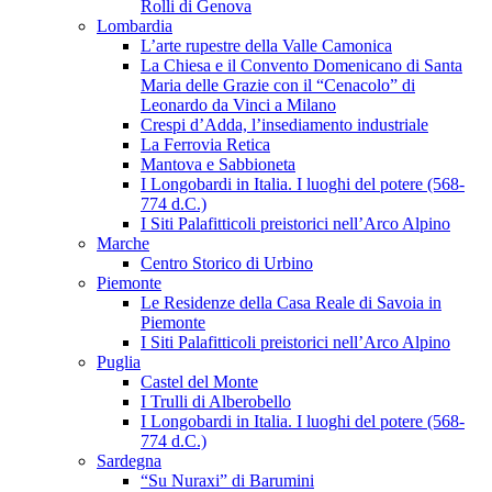
Rolli di Genova
Lombardia
L’arte rupestre della Valle Camonica
La Chiesa e il Convento Domenicano di Santa
Maria delle Grazie con il “Cenacolo” di
Leonardo da Vinci a Milano
Crespi d’Adda, l’insediamento industriale
La Ferrovia Retica
Mantova e Sabbioneta
I Longobardi in Italia. I luoghi del potere (568-
774 d.C.)
I Siti Palafitticoli preistorici nell’Arco Alpino
Marche
Centro Storico di Urbino
Piemonte
Le Residenze della Casa Reale di Savoia in
Piemonte
I Siti Palafitticoli preistorici nell’Arco Alpino
Puglia
Castel del Monte
I Trulli di Alberobello
I Longobardi in Italia. I luoghi del potere (568-
774 d.C.)
Sardegna
“Su Nuraxi” di Barumini