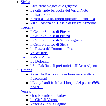
Sicilia
Area archeologica di Agrigento
Le città tardo barocche del Val di Noto
Le Isole Eolie
Siracusa e la necropoli rupestre di Pantalica
Villa Romana del Casale di Piazza Armerina
Toscana
Il Centro Storico di Firenze
Il Centro Storico di Pienza
Il Centro Storico di San Gimignano
Il Centro Storico di Siena
La Piazza del Duomo di Pisa
Val d’Orcia
Trentino-Alto Adige
Le Dolomiti
I Siti Palafitticoli preistorici nell’Arco Alpino
Umbria
Assisi, la Basilica di San Francesco e altri siti
francescani
I Longobardi in Italia. I luoghi del potere (568-
774 d.C.)
Veneto
Orto Botanico di Padova
La Città di Verona
Venezia e la sua Laguna