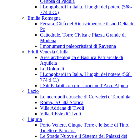
Certosa di Padula
I Longobardi in Italia. I luoghi del potere (568-
774 d.C.)
Emilia Romagna
Ferrara, Città del Rinascimento e il suo Delta del
Po
Cattedrale, Torre Civica e Piazza Grande di
Modena
I monumenti paleocristiani di Ravenna
Friuli Venezia Giulia
Area archeologica e Basilica Patriarcale di
Aquileia
Le Dolomiti
I Longobardi in Italia. I luoghi del potere (568-
774 d.C.)
I Siti Palafitticoli preistorici nell’Arco Alpino
Lazio
Le necropoli etrusche di Cerveteri e Tarquinia
Roma, la Città Storica
Villa Adriana di Tivoli
Villa d’Este di Tivoli
Liguria
Porto Venere, Cinque Terre e le Isole di Tino,
Tinetto e Palmaria
Le Strade Nuove e il Sistema dei Palazzi dei