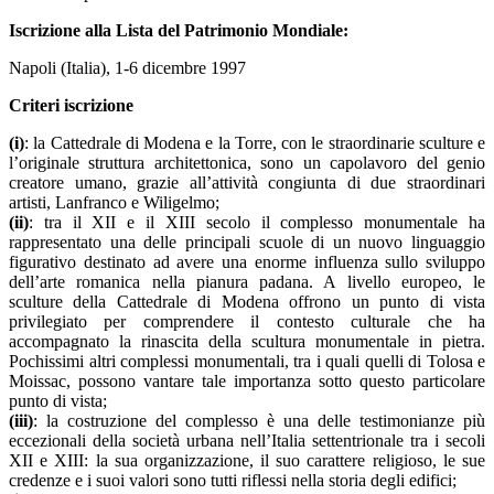
Iscrizione alla Lista del Patrimonio Mondiale:
Napoli (Italia), 1-6 dicembre 1997
Criteri iscrizione
(i)
: la Cattedrale di Modena e la Torre, con le straordinarie sculture e
l’originale struttura architettonica, sono un capolavoro del genio
creatore umano, grazie all’attività congiunta di due straordinari
artisti, Lanfranco e Wiligelmo;
(ii)
: tra il XII e il XIII secolo il complesso monumentale ha
rappresentato una delle principali scuole di un nuovo linguaggio
figurativo destinato ad avere una enorme influenza sullo sviluppo
dell’arte romanica nella pianura padana. A livello europeo, le
sculture della Cattedrale di Modena offrono un punto di vista
privilegiato per comprendere il contesto culturale che ha
accompagnato la rinascita della scultura monumentale in pietra.
Pochissimi altri complessi monumentali, tra i quali quelli di Tolosa e
Moissac, possono vantare tale importanza sotto questo particolare
punto di vista;
(iii)
: la costruzione del complesso è una delle testimonianze più
eccezionali della società urbana nell’Italia settentrionale tra i secoli
XII e XIII: la sua organizzazione, il suo carattere religioso, le sue
credenze e i suoi valori sono tutti riflessi nella storia degli edifici;