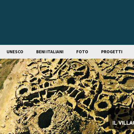
UNESCO
BENI ITALIANI
FOTO
PROGETTI
Basilicata
DESIGNAZIONI 
E SVILUPPO
SOSTENIBILE
Campania
WORLD HERITAG
Emilia Romagna
Friuli Venezia Giulia
Lazio
Liguria