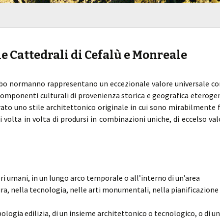
Lombardia
Marche
 Cattedrali di Cefalù e Monreale
Piemonte
 arabo normanno rappresentano un eccezionale valore universale c
Puglia
componenti culturali di provenienza storica e geografica eteroge
to uno stile architettonico originale in cui sono mirabilmente f
Sardegna
i volta in volta di prodursi in combinazioni uniche, di eccelso val
Sicilia
Toscana
Trentino-Alto Adige
i umani, in un lungo arco temporale o all’interno di un’area
ura, nella tecnologia, nelle arti monumentali, nella pianificazione
Umbria
pologia edilizia, di un insieme architettonico o tecnologico, o di un
Veneto