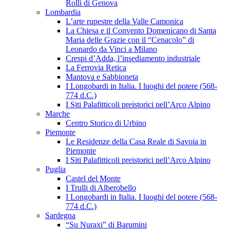
Rolli di Genova
Lombardia
L’arte rupestre della Valle Camonica
La Chiesa e il Convento Domenicano di Santa
Maria delle Grazie con il “Cenacolo” di
Leonardo da Vinci a Milano
Crespi d’Adda, l’insediamento industriale
La Ferrovia Retica
Mantova e Sabbioneta
I Longobardi in Italia. I luoghi del potere (568-
774 d.C.)
I Siti Palafitticoli preistorici nell’Arco Alpino
Marche
Centro Storico di Urbino
Piemonte
Le Residenze della Casa Reale di Savoia in
Piemonte
I Siti Palafitticoli preistorici nell’Arco Alpino
Puglia
Castel del Monte
I Trulli di Alberobello
I Longobardi in Italia. I luoghi del potere (568-
774 d.C.)
Sardegna
“Su Nuraxi” di Barumini