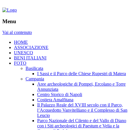
Menu
Vai al contenuto
HOME
ASSOCIAZIONE
UNESCO
BENI ITALIANI
FOTO
Basilicata
I Sassi e il Parco delle Chiese Rupestri di Matera
Campania
Aree archeologiche di Pompei, Ercolano e Torre
Annunziata
Centro Storico di Napoli
Costiera Amalfitana
Il Palazzo Reale del XVIII secolo con il Parco,
l’Acquedotto Vanvitelliano e il Complesso di San
Leucio
Parco Nazionale del Cilento e del Vallo di Diano
con i Siti archeologici di Paestum e Velia e la