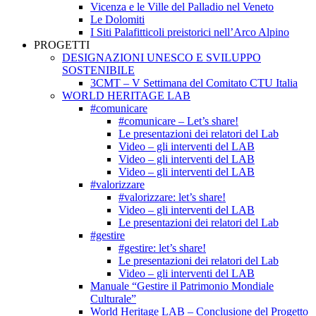
Vicenza e le Ville del Palladio nel Veneto
Le Dolomiti
I Siti Palafitticoli preistorici nell’Arco Alpino
PROGETTI
DESIGNAZIONI UNESCO E SVILUPPO
SOSTENIBILE
3CMT – V Settimana del Comitato CTU Italia
WORLD HERITAGE LAB
#comunicare
#comunicare – Let’s share!
Le presentazioni dei relatori del Lab
Video – gli interventi del LAB
Video – gli interventi del LAB
Video – gli interventi del LAB
#valorizzare
#valorizzare: let’s share!
Video – gli interventi del LAB
Le presentazioni dei relatori del Lab
#gestire
#gestire: let’s share!
Le presentazioni dei relatori del Lab
Video – gli interventi del LAB
Manuale “Gestire il Patrimonio Mondiale
Culturale”
World Heritage LAB – Conclusione del Progetto