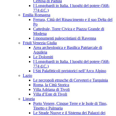
Certosa di Padula
I Longobardi in Italia. I luoghi del potere (568-
774 d.C.)
Emilia Romagna
Ferrara, Città del Rinascimento e il suo Delta del
Po
Cattedrale, Torre Civica e Piazza Grande di
Modena
I monumenti paleocristiani di Ravenna
Friuli Venezia Giulia
Area archeologica e Basilica Patriarcale di
Aquileia
Le Dolomiti
I Longobardi in Italia. I luoghi del potere (568-
774 d.C.)
I Siti Palafitticoli preistorici nell’Arco Alpino
Lazio
Le necropoli etrusche di Cerveteri e Tarquinia
Roma, la Città Storica
Villa Adriana di Tivoli
Villa d’Este di Tivoli
Liguria
Porto Venere, Cinque Terre e le Isole di Tino,
Tinetto e Palmaria
Le Strade Nuove e il Sistema dei Palazzi dei