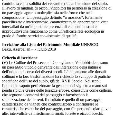
contribuisce alla solidità dei versanti e riduce l’erosione del suolo.
Il lavoro di migliaia di piccoli viticoltori ha permesso la creazione di
un paesaggio agrario molteplice sia nelle forme che nella
composizione. Un paesaggio definito “a mosaico”, fortemente
parcellizzato e interconnesso, caratterizzato da appezzamenti vitati
intervallati da un’importante presenza di elementi boscati ed
improduttivi che funzionano come un’efficace rete ecologica in
grado di fornire servizi eco-sistemici di qualità.
Iscrizione alla Lista del Patrimonio Mondiale UNESCO
Baku, Azerbaijan – 7 luglio 2019
Criterio di iscrizione
(V)
Le Colline del Prosecco di Conegliano e Valdobbiadene sono
un paesaggio viticolo derivante dall’interazione della natura e
dell’uomo nel corso dei diversi secoli. L’adattamento alle dorsali
collinari e la loro trasformazione ha richiesto lo sviluppo di pratiche
specifiche dell’uso del suolo, già dal XVII Secolo. Nei secoli
l’uomo ha saputo perfezionare la gestione del vigneto a mano sui
pendii ripidi e creare delle terrazze erbose, conosciute come ciglioni,
che seguono i contorni del paesaggio e favoriscono la
stabilizzazione dei terreni. Il risultato è quello di un paesaggio
caratterizzato da vigneti che contribuiscono a configurare le
caratteristiche estetiche del paesaggio, con file perpendicolari di viti
alte, intervallate da insediamenti rurali, foreste e piccoli boschi.