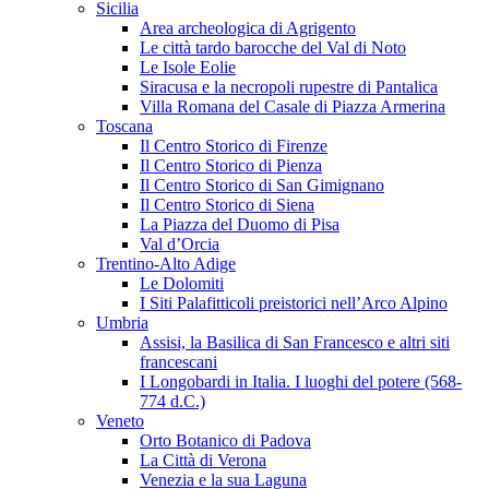
Sicilia
Area archeologica di Agrigento
Le città tardo barocche del Val di Noto
Le Isole Eolie
Siracusa e la necropoli rupestre di Pantalica
Villa Romana del Casale di Piazza Armerina
Toscana
Il Centro Storico di Firenze
Il Centro Storico di Pienza
Il Centro Storico di San Gimignano
Il Centro Storico di Siena
La Piazza del Duomo di Pisa
Val d’Orcia
Trentino-Alto Adige
Le Dolomiti
I Siti Palafitticoli preistorici nell’Arco Alpino
Umbria
Assisi, la Basilica di San Francesco e altri siti
francescani
I Longobardi in Italia. I luoghi del potere (568-
774 d.C.)
Veneto
Orto Botanico di Padova
La Città di Verona
Venezia e la sua Laguna